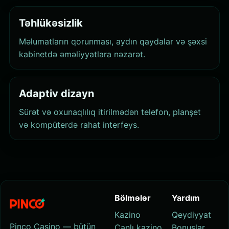
Təhlükəsizlik
Məlumatların qorunması, aydın qaydalar və şəxsi
kabinetdə əməliyyatlara nəzarət.
Adaptiv dizayn
Sürət və oxunaqlılıq itirilmədən telefon, planşet
və kompüterdə rahat interfeys.
Bölmələr
Yardım
Kazino
Qeydiyyat
Pinco Casino — bütün
Canlı kazino
Bonuslar