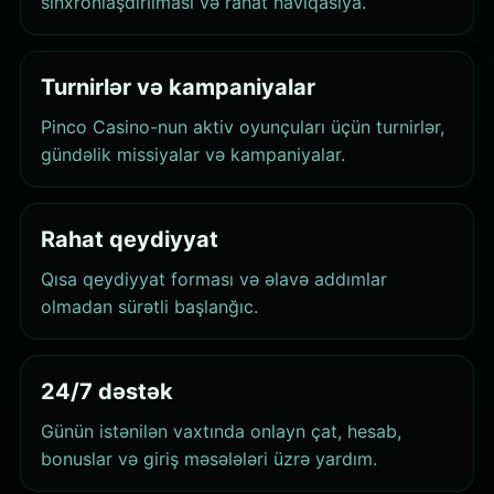
sinxronlaşdırılması və rahat naviqasiya.
Turnirlər və kampaniyalar
Pinco Casino-nun aktiv oyunçuları üçün turnirlər,
gündəlik missiyalar və kampaniyalar.
Rahat qeydiyyat
Qısa qeydiyyat forması və əlavə addımlar
olmadan sürətli başlanğıc.
24/7 dəstək
Günün istənilən vaxtında onlayn çat, hesab,
bonuslar və giriş məsələləri üzrə yardım.