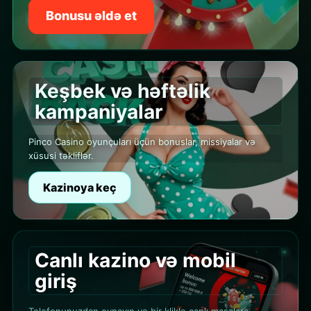
Bonusu əldə et
Keşbek və həftəlik
kampaniyalar
Pinco Casino oyunçuları üçün bonuslar, missiyalar və
xüsusi təkliflər.
Kazinoya keç
Canlı kazino və mobil
giriş