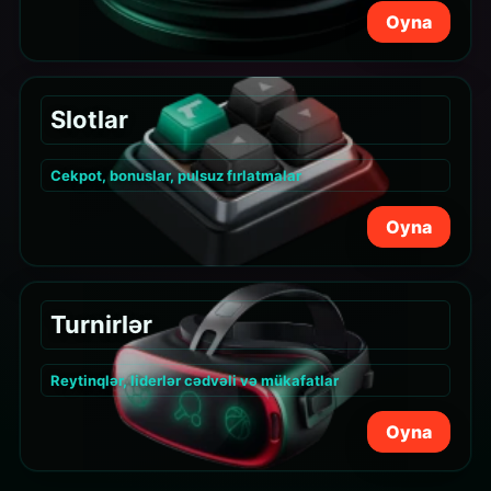
Oyna
Slotlar
Cekpot, bonuslar, pulsuz fırlatmalar
Oyna
Turnirlər
Reytinqlər, liderlər cədvəli və mükafatlar
Oyna